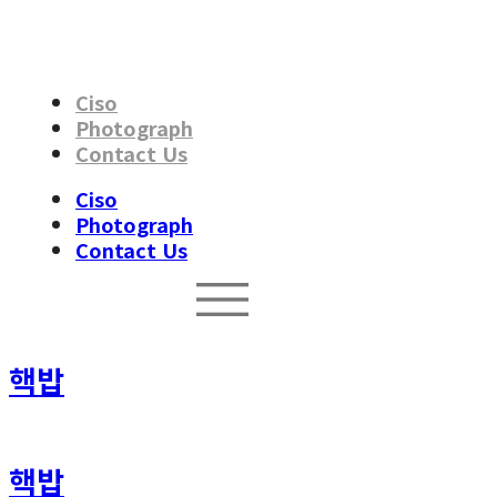
Skip
to
content
Ciso
Photograph
Contact Us
Ciso
Photograph
Contact Us
핵밥
핵밥